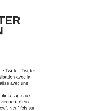
TTER
N
de Twitter. Twitter
isation avec la
nalisé avec une
mplir la cage aux
 viennent d’eux-
ow”. Neuf fois sur