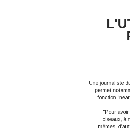
L'U
Une journaliste d
permet notamme
fonction “near
"Pour avoir 
oiseaux, à 
mêmes, d’autr