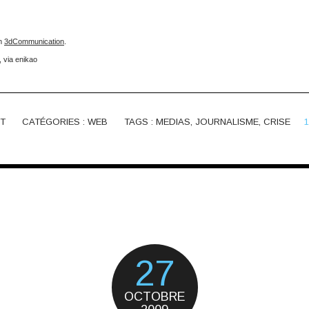
m
3dCommunication
.
, via
enikao
T
CATÉGORIES :
WEB
TAGS :
MEDIAS
,
JOURNALISME
,
CRISE
1
27
OCTOBRE