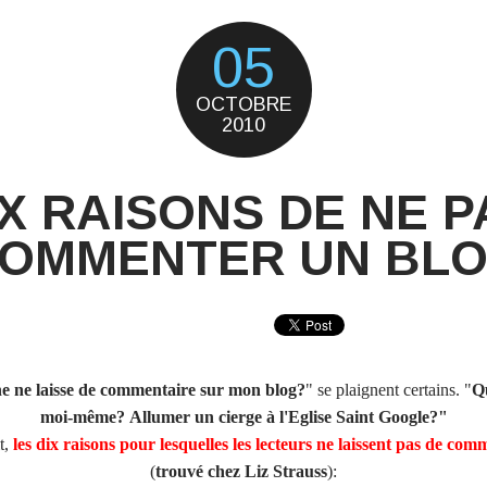
05
OCTOBRE
2010
IX RAISONS DE NE P
OMMENTER UN BL
e ne laisse de commentaire sur mon blog?
" se plaignent certains. "
Qu
moi-même? Allumer un cierge à l'
Eglise Saint Google
?
"
t,
les dix raisons pour lesquelles les lecteurs ne laissent pas de co
(
trouvé chez Liz Strauss
):