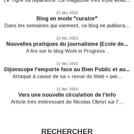
Le Tigre va reparaître. Ce magazine très stylé avait...
15
déc. 2010
Blog en mode "curator"
Dans les semaines qui viennent, ce blog ne publiera...
13
déc. 2010
Nouvelles pratiques du journalisme (Ecole de...
A lire sur le blog Work in Progress .
12
déc. 2010
Dijonscope l'emporte face au Bien Public et au...
Attaqué à cause de sa « revue du Web » par...
11
déc. 2010
Vers une nouvelle circulation de l’info
Article très intéressant de Nicolas Obrist sur l'...
RECHERCHER