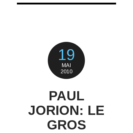
19
MAI
2010
PAUL
JORION: LE
GROS