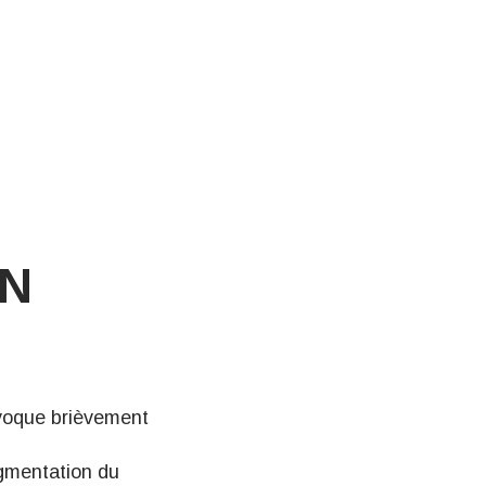
ON
évoque brièvement
augmentation du