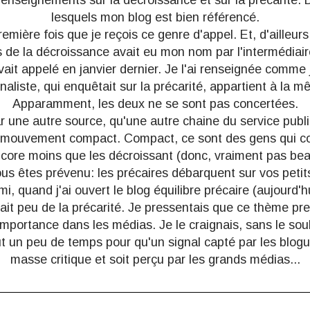
renseignements sur la décroissance et sur la précarité. 
lesquels mon blog est bien référencé.
remière fois que je reçois
ce genre d'appel
. Et, d'ailleurs
s de la décroissance avait eu mon nom par l'intermédiai
vait appelé
en janvier dernier
. Je l'ai renseignée comme j
rnaliste, qui enquêtait sur la précarité, appartient à la 
Apparamment, les deux ne se sont pas concertées.
par une autre source, qu'une autre chaine du service publ
e mouvement compact. Compact, ce sont des gens qui 
core moins que les décroissant (donc, vraiment pas be
us êtes prévenu: les précaires débarquent sur vos petit
mi, quand j'ai ouvert le blog
équilibre précaire
(aujourd'h
ait peu de la précarité
. Je pressentais que ce thème pre
importance dans les médias. Je le craignais, sans le souh
aut un peu de temps pour qu'un signal capté par les blog
masse critique et soit perçu par les grands médias...