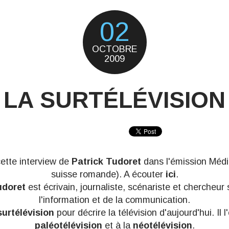
02
OCTOBRE
2009
LA SURTÉLÉVISION
cette interview de
Patrick Tudoret
dans l'émission Médi
suisse romande). A écouter
ici
.
udoret
est écrivain, journaliste, scénariste et chercheur
l'information et de la communication.
surtélévision
pour décrire la télévision d'aujourd'hui. Il 
paléotélévision
et à la
néotélévision
.