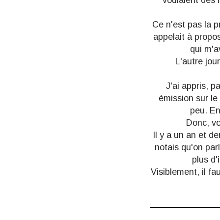
voulaient des 
Ce n'est pas la p
appelait à propo
qui m'a
L'autre jou
J'ai appris, 
émission sur l
peu. En
Donc, vo
Il y a un an et de
notais
qu'on parl
plus d'
Visiblement, il f