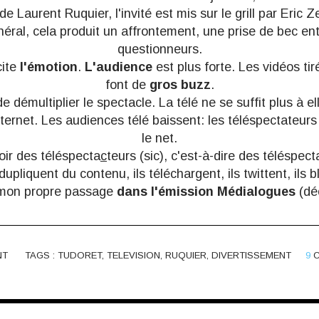
de Laurent Ruquier, l'invité est mis sur le grill par Eric
éral, cela produit un affrontement, une prise de bec entre
questionneurs.
cite
l'émotion
.
L'audience
est plus forte. Les vidéos tir
font de
gros buzz
.
e démultiplier le spectacle. La télé ne se suffit plus à e
ternet. Les audiences télé baissent: les téléspectateurs
le net.
oir des
téléspecta
c
teurs
(sic), c'est-à-dire des téléspect
 dupliquent du contenu, ils téléchargent, ils twittent, ils 
 mon propre passage
dans l'émission Médialogues
(dé
NT
TAGS :
TUDORET
,
TELEVISION
,
RUQUIER
,
DIVERTISSEMENT
9