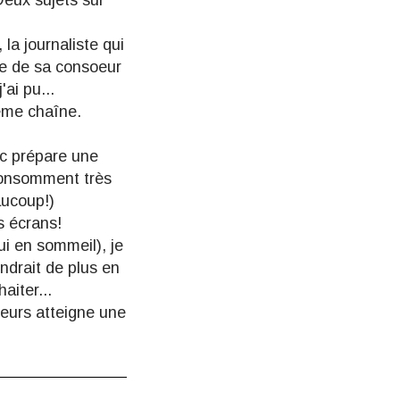
Deux sujets sur
, la journaliste qui
re de sa consoeur
'ai pu...
même chaîne.
ic prépare une
consomment très
aucoup!)
s écrans!
ui en sommeil), je
ndrait de plus en
aiter...
ueurs atteigne une