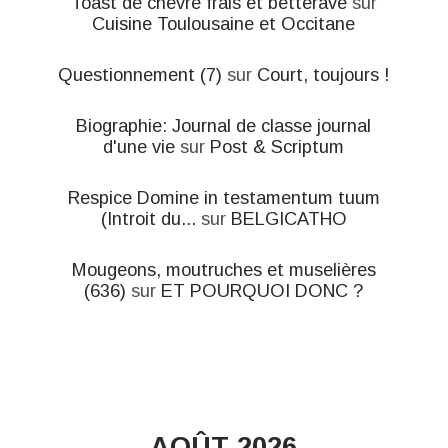
Toast de chèvre frais et betterave
sur
Cuisine Toulousaine et Occitane
Questionnement (7)
sur
Court, toujours !
Biographie: Journal de classe journal
d'une vie
sur
Post & Scriptum
Respice Domine in testamentum tuum
(Introit du...
sur
BELGICATHO
Mougeons, moutruches et muselières
(636)
sur
ET POURQUOI DONC ?
AOÛT 2026