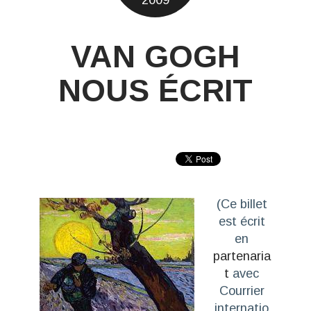
2009
VAN GOGH
NOUS ÉCRIT
(
Ce billet
est écrit
en
partenaria
t
avec
Courrier
internatio