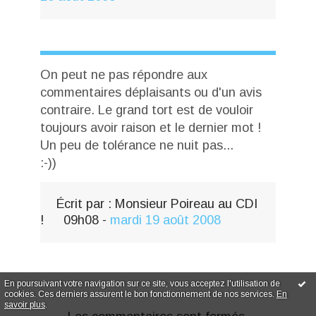
On peut ne pas répondre aux
commentaires déplaisants ou d'un avis
contraire. Le grand tort est de vouloir
toujours avoir raison et le dernier mot !
Un peu de tolérance ne nuit pas...
:-))
Écrit par :
Monsieur Poireau au CDI
!
09h08
-
mardi 19
août 2008
En poursuivant votre navigation sur ce site, vous acceptez l'utilisation de
cookies. Ces derniers assurent le bon fonctionnement de nos services.
En
savoir plus
.