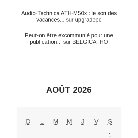
Audio‑Technica ATH‑M50x : le son des
vacances...
sur
upgradepc
Peut-on être excommunié pour une
publication...
sur
BELGICATHO
AOÛT 2026
D
L
M
M
J
V
S
1